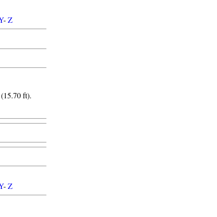
Y
-
Z
(15.70 ft).
Y
-
Z